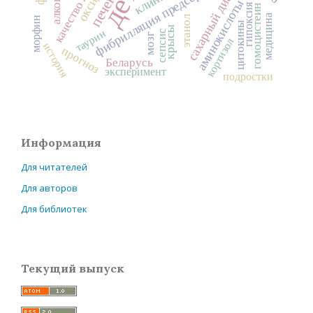
качество жизни
сахарный диабет
фибрилляция предсердий
алкоголь
печень
аминокислоты
гипоксия
гомоцистеин
медицина
этанол
морфин
цитокины
крысы
таурин
сепсис
мозг
кортизол
история
прогноз
Беларусь
эксперимент
подростки
Информация
Для читателей
Для авторов
Для библиотек
Текущий выпуск