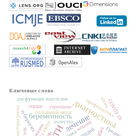
Ключевые слова
дисфункция эндотелия
кровь
диагностика
профилактика
COVID-19
сердце
серотонин
факторы риска
туберкулез
головной мозг
лечение
беременность
холестаз
юбилей
оксид азота
дети
Гродно
клиника