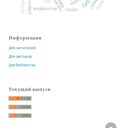
туберкулез
потомство
таурин
алкоголь
морфология
сердце
Информация
Для читателей
Для авторов
Для библиотек
Текущий выпуск