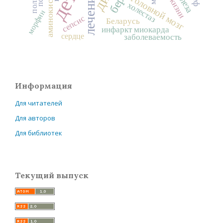
дети
аминокислоты
лечение
головной мозг
холестаз
морфин
сепсис
Беларусь
инфаркт миокарда
сердце
заболеваемость
Информация
Для читателей
Для авторов
Для библиотек
Текущий выпуск