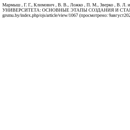
Мармыш , Г. Г., Климович , В. В., Ложко , П. М., Звер
УНИВЕРСИТЕТА: ОСНОВНЫЕ ЭТАПЫ СОЗДАНИЯ И СТ
grsmu.by/index.php/ojs/article/view/1067 (просмотрено: 9август202