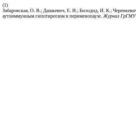
(1)
Забаровская, О. В.; Дашкевич, Е. И.; Билодид, И. К.; Черенкев
аутоиммунным гипотиреозом в перименопаузе.
Журнал ГрГМУ 