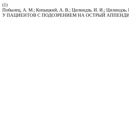
(1)
Побылец, А. М.; Копыцкий, А. В.; Цилиндзь, И. И.; Цилин
У ПАЦИЕНТОВ С ПОДОЗРЕНИЕМ НА ОСТРЫЙ АППЕНД