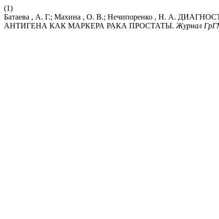
(1)
Батаева , А. Г.; Махина , О. В.; Нечипоренко , Н. А
АНТИГЕНА КАК МАРКЕРА РАКА ПРОСТАТЫ.
Журнал ГрГ