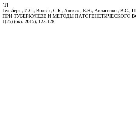
[1]
Гельберг , И.С., Вольф , С.Б., Алексо , Е.Н., Авласенко , 
ПРИ ТУБЕРКУЛЕЗЕ И МЕТОДЫ ПАТОГЕНЕТИЧЕСКОГО 
1(25) (окт. 2015), 123-128.