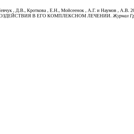
В.С., Шевчук , Д.В., Кроткова , Е.Н., Мойсеенок , А.Г. и На
ВОЗДЕЙСТВИЯ В ЕГО КОМПЛЕКСНОМ ЛЕЧЕНИИ.
Журнал Гр