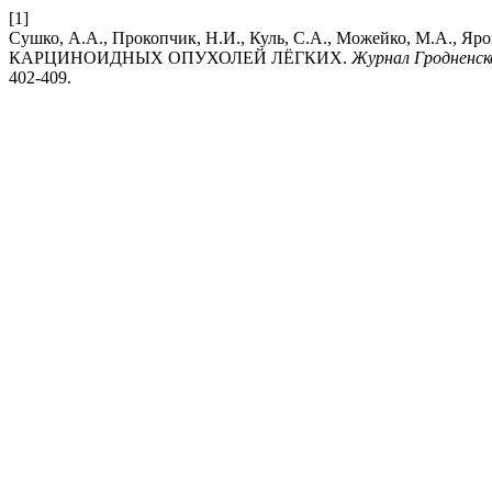
[1]
Сушко, А.А., Прокопчик, Н.И., Куль, С.А., Можейко, М
КАРЦИНОИДНЫХ ОПУХОЛЕЙ ЛЁГКИХ.
Журнал Гродненск
402-409.