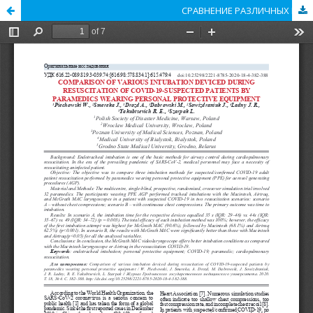
СРАВНЕНИЕ РАЗЛИЧНЫХ ВИДОВ ИНТУБАЦИИ ВО ВРЕМЯ РЕАНИМАЦИИ ПАЦИЕНТОВ С COVID-19 БРИГАДОЙ ПАРАМЕДИКОВ В СРЕДСТВАХ ИНДИВИДУАЛЬНОЙ ЗАЩИТЫ